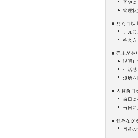
音やに
管理状
見た目以
手元に
答え方
売主がや
説明し
生活感
短所を
内覧前日
前日に
当日に
住みなが
日常の