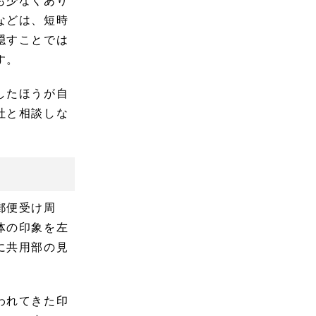
も少なくあり
などは、短時
隠すことでは
す。
したほうが自
社と相談しな
郵便受け周
体の印象を左
に共用部の見
われてきた印