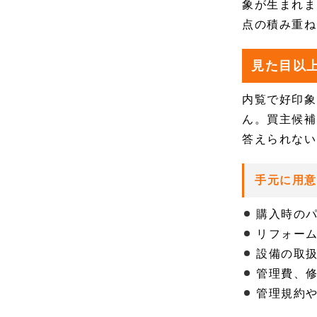
象が生まれま
点の積み重ね
見た目以
内覧で好印象
ん。買主候補
答えられない
手元に用
購入時の
リフォー
設備の取
管理費、
管理規約