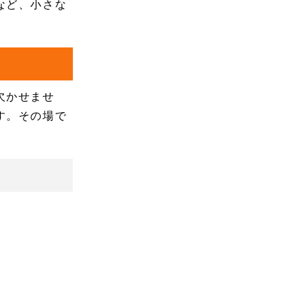
など、小さな
欠かせませ
す。その場で