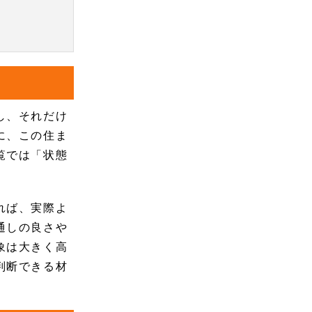
し、それだけ
に、この住ま
覧では「状態
れば、実際よ
通しの良さや
象は大きく高
判断できる材