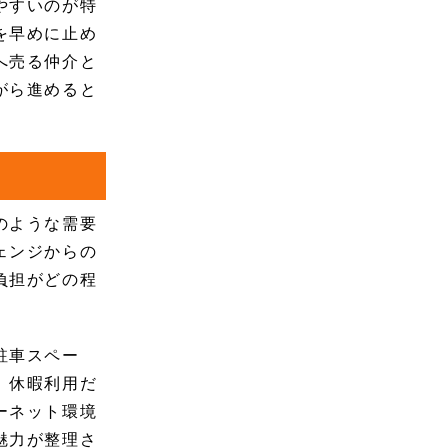
やすいのが特
を早めに止め
へ売る仲介と
がら進めると
のような需要
ェンジからの
負担がどの程
駐車スペー
、休暇利用だ
ーネット環境
魅力が整理さ