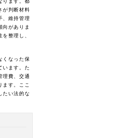
なります。都
さが判断材料
手、維持管理
傾向がありま
性を整理し、
なくなった保
ています。た
管理費、交通
ります。ここ
したい法的な