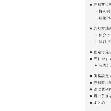
売却前に
権利関
建物の
売却方法
仲介で
買取で
査定で見
売れやす
写真と
価格設定
売却時に
管理費や
買い手像
まとめ