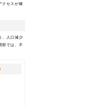
アクセスが確
り、人口減少
間部では、不
）