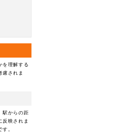
かを理解する
考慮されま
、駅からの距
に反映されま
です。