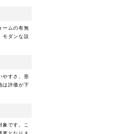
ォームの有無
。モダンな設
。
いやすさ、形
地は評価が下
対象です。こ
要素となりま